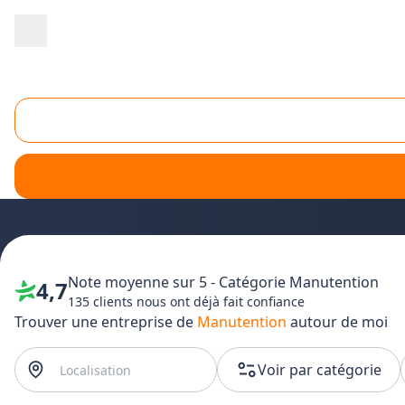
Accueil
/
Entretien - maintenance
/
Manutention
/
Centre
/
Eure-e
Manutention Eure-et-Loir (28)
Vous recherchez des solutions de
manutention professio
pour tous vos besoins en manutention.
Que vous ayez bes
sélectionnées intervient rapidement dans tout le départemen
Note moyenne sur 5 - Catégorie
Manutention
4,7
135 clients nous ont déjà fait confiance
Trouver une entreprise de
Manutention
autour de moi
Voir par catégorie