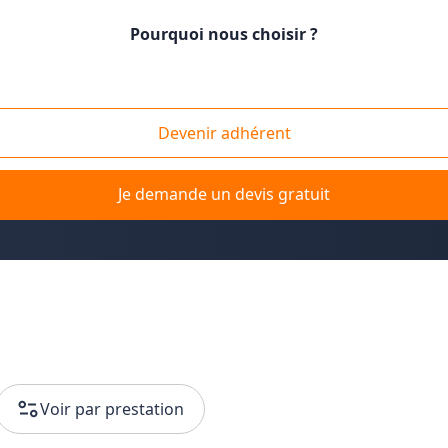
Pourquoi nous choisir ?
t-Loir
Devenir adhérent
nnelles
en Eure-et-Loir ? La solution Plus que pro vous met en
oin de déménager du matériel lourd, d'organiser un chan
Je demande un devis gratuit
t 28.
Voir par prestation