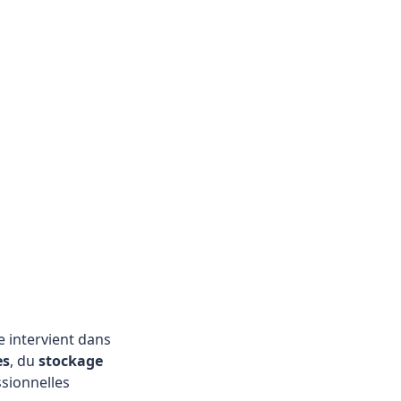
ervient dans un rayon
kage
sécurisé et du
es.