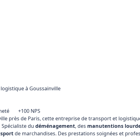
istique à Goussainville
neté
+100 NPS
lle près de Paris, cette entreprise de transport et logistique int
te du
déménagement
, des
manutentions lourdes
, du
stoc
ndises. Des prestations soignées et professionnelles garanti