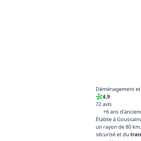
Déménagement et log
4,9
72 avis
+6 ans d'ancien
Établie à Goussainvi
de 80 km. Spécialis
transport
de marcha