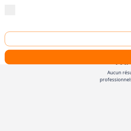
Accueil
/
Second œuvre
/
Miroiterie
/
Rhône-Alpes
/
Isère
Miroiterie Isère (38)
Votr
Aucun résul
professionnel