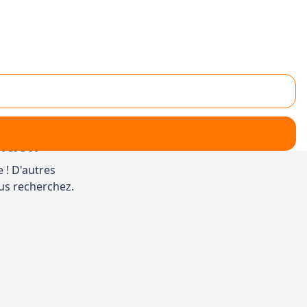
ntion
e ! D'autres
us recherchez.