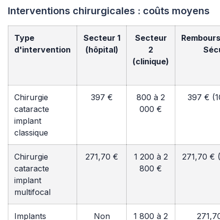
Interventions chirurgicales : coûts moyens
Type
Secteur 1
Secteur
Rembour
d'intervention
(hôpital)
2
Séc
(clinique)
Chirurgie
397 €
800 à 2
397 € (
cataracte
000 €
implant
classique
Chirurgie
271,70 €
1 200 à 2
271,70 € 
cataracte
800 €
implant
multifocal
Implants
Non
1 800 à 2
271,7