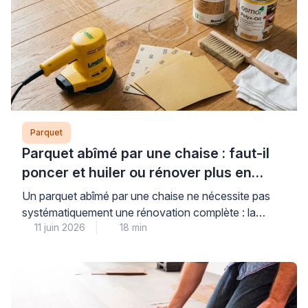
peut sembler […]
Parquet
Parquet abîmé par une chaise : faut-il
poncer et huiler ou rénover plus en
profondeur ?
Un parquet abîmé par une chaise ne nécessite pas
systématiquement une rénovation complète : la
11 juin 2026
18 min
réponse dépend avant tout de la profondeur réelle
des dégâts et du type de finition en place. Il est
parfaitement normal de ne pas savoir évaluer seul
l’ampleur des dommages sur un sol en bois, et c’est
précisément cette incertitude […]