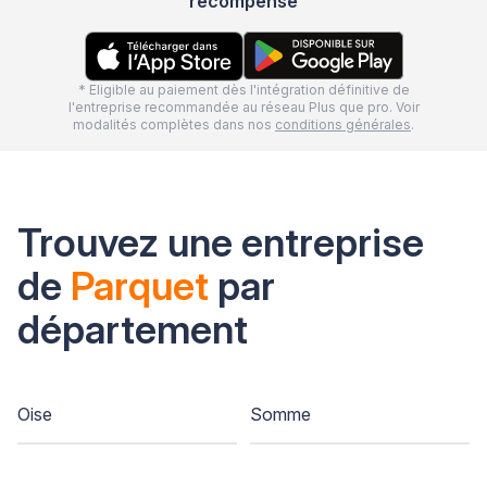
récompensé
* Eligible au paiement dès l'intégration définitive de
l'entreprise recommandée au réseau Plus que pro. Voir
modalités complètes dans nos
conditions générales
.
Trouvez une entreprise
de
Parquet
par
département
Oise
Somme