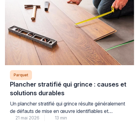
Parquet
Plancher stratifié qui grince : causes et
solutions durables
Un plancher stratifié qui grince résulte généralement
de défauts de mise en œuvre identifiables et
21 mai 2026
13 min
corrigeables : joint de dilatation insuffisant, support
irrégulier ou sous-couche inadaptée. Ces nuisances
sonores, bien que désagréables au quotidien, ne