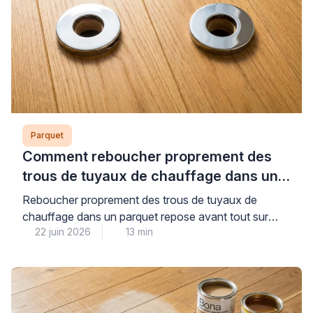
Parquet
Comment reboucher proprement des
trous de tuyaux de chauffage dans un
parquet ?
Reboucher proprement des trous de tuyaux de
chauffage dans un parquet repose avant tout sur
22 juin 2026
13 min
l’identification précise du type de revêtement
concerné et le choix d’une technique adaptée : pâte
à bois assortie pour un parquet massif, rosaces
décoratives pour un stratifié, ou remplacement de
lame pour une finition invisible. Cette intervention, qui