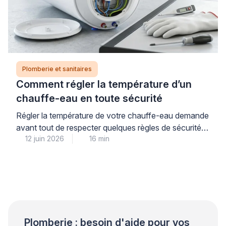
Plomberie et sanitaires
Comment régler la température d’un
chauffe-eau en toute sécurité
Régler la température de votre chauffe-eau demande
avant tout de respecter quelques règles de sécurité
12 juin 2026
16 min
simples, à commencer par la coupure systématique
de l’alimentation électrique au disjoncteur. La
température idéale se situe entre 55 et 60°C : ce
réglage garantit votre confort tout en prévenant les
risques de brûlures et le développement de bactéries
comme […]
Plomberie : besoin d'aide pour vos