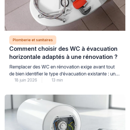
Plomberie et sanitaires
Comment choisir des WC à évacuation
horizontale adaptés à une rénovation ?
Remplacer des WC en rénovation exige avant tout
de bien identifier le type d’évacuation existante : une
18 juin 2026
13 min
évacuation horizontale (sortie murale arrière) impose
des contraintes différentes d’une sortie verticale au
sol, et choisir un modèle incompatible peut engendrer
des travaux de plomberie imprévus et coûteux. Pour
garantir un achat réussi et éviter toute mauvaise
surprise, […]