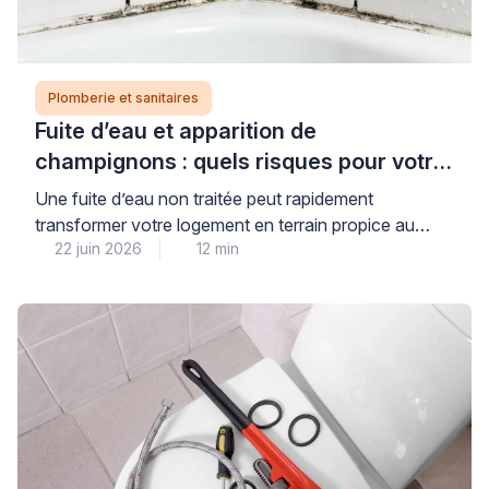
Plomberie et sanitaires
Fuite d’eau et apparition de
champignons : quels risques pour votre
logement et votre santé ?
Une fuite d’eau non traitée peut rapidement
transformer votre logement en terrain propice au
22 juin 2026
12 min
développement de champignons et moisissures,
avec des conséquences réelles pour votre santé et la
solidité de votre habitat. Cette situation, plus
fréquente qu’on ne le pense dans les pièces humides,
nécessite une intervention rapide et qualifiée pour
éviter que les dégâts […]