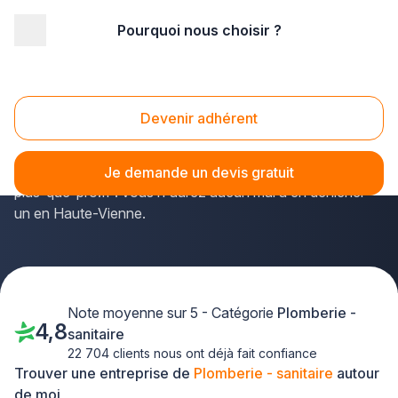
Pourquoi nous choisir ?
Accueil
/
Second œuvre
/
Plomberie - sanitaire
/
Limousin
/
Haute-Vienne
Plomberie - sanitaire Haute-Vienne (87)
Devenir adhérent
Poser une baignoire ou entretenir des douches
sont
les tâches habituelles des plombiers apparaissant sur
Je demande un devis gratuit
plus-que-pro.fr : vous n'aurez aucun mal à en dénicher
un en Haute-Vienne.
Note moyenne sur 5 - Catégorie
Plomberie -
4,8
sanitaire
22 704 clients nous ont déjà fait confiance
Trouver une entreprise de
Plomberie - sanitaire
autour
de moi