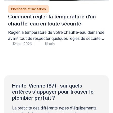
Plomberie et sanitaires
Comment régler la température d’un
chauffe-eau en toute sécurité
Régler la température de votre chauffe-eau demande
avant tout de respecter quelques règles de sécurité
12 juin 2026
16 min
simples, à commencer par la coupure systématique
de l’alimentation électrique au disjoncteur. La
température idéale se situe entre 55 et 60°C : ce
réglage garantit votre confort tout en prévenant les
risques de brûlures et le développement de bactéries
comme […]
Haute-Vienne (87) : sur quels
critères s'appuyer pour trouver le
plombier parfait ?
La praticité des différents types d'équipements