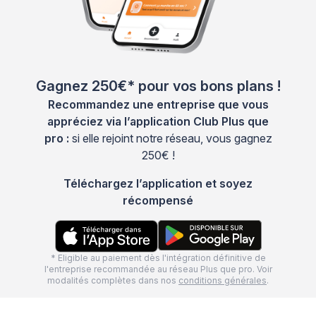
Gagnez 250€* pour vos bons plans !
Recommandez une entreprise que vous
appréciez via l’application Club Plus que
pro :
si elle rejoint notre réseau, vous gagnez
250€ !
Téléchargez l’application et soyez
récompensé
* Eligible au paiement dès l'intégration définitive de
l'entreprise recommandée au réseau Plus que pro. Voir
modalités complètes dans nos
conditions générales
.