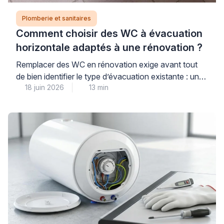
Plomberie et sanitaires
Comment choisir des WC à évacuation
horizontale adaptés à une rénovation ?
Remplacer des WC en rénovation exige avant tout
de bien identifier le type d’évacuation existante : une
18 juin 2026
13 min
évacuation horizontale (sortie murale arrière) impose
des contraintes différentes d’une sortie verticale au
sol, et choisir un modèle incompatible peut engendrer
des travaux de plomberie imprévus et coûteux. Pour
garantir un achat réussi et éviter toute mauvaise
surprise, […]