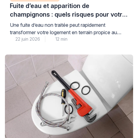
Fuite d’eau et apparition de
champignons : quels risques pour votre
logement et votre santé ?
Une fuite d’eau non traitée peut rapidement
transformer votre logement en terrain propice au
22 juin 2026
12 min
développement de champignons et moisissures,
avec des conséquences réelles pour votre santé et la
solidité de votre habitat. Cette situation, plus
fréquente qu’on ne le pense dans les pièces humides,
nécessite une intervention rapide et qualifiée pour
éviter que les dégâts […]