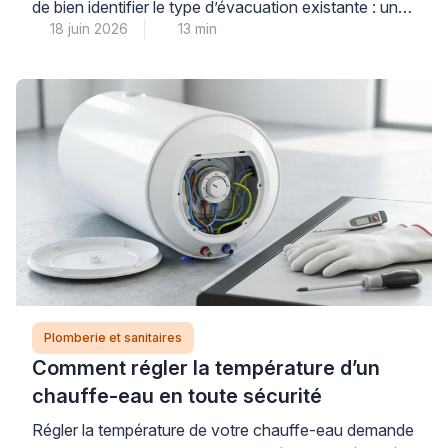
de bien identifier le type d’évacuation existante : une
18 juin 2026
13 min
évacuation horizontale (sortie murale arrière) impose
des contraintes différentes d’une sortie verticale au
sol, et choisir un modèle incompatible peut engendrer
des travaux de plomberie imprévus et coûteux. Pour
garantir un achat réussi et éviter toute mauvaise
surprise, […]
Plomberie et sanitaires
Comment régler la température d’un
chauffe-eau en toute sécurité
Régler la température de votre chauffe-eau demande