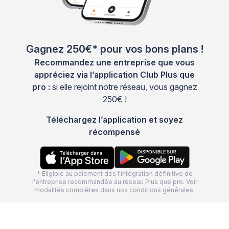
Gagnez 250€* pour vos bons plans !
Recommandez une entreprise que vous
appréciez via l’application Club Plus que
pro :
si elle rejoint notre réseau, vous gagnez
250€ !
Téléchargez l’application et soyez
récompensé
* Eligible au paiement dès l'intégration définitive de
l'entreprise recommandée au réseau Plus que pro. Voir
modalités complètes dans nos
conditions générales
.