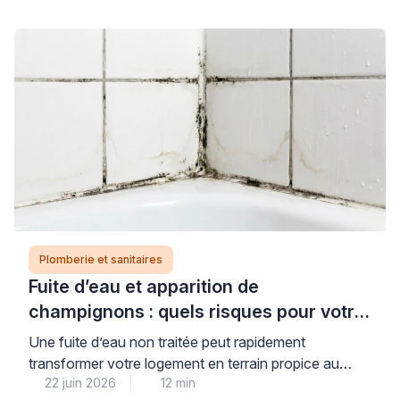
Plomberie et sanitaires
Fuite d’eau et apparition de
champignons : quels risques pour votre
logement et votre santé ?
Une fuite d’eau non traitée peut rapidement
transformer votre logement en terrain propice au
22 juin 2026
12 min
développement de champignons et moisissures,