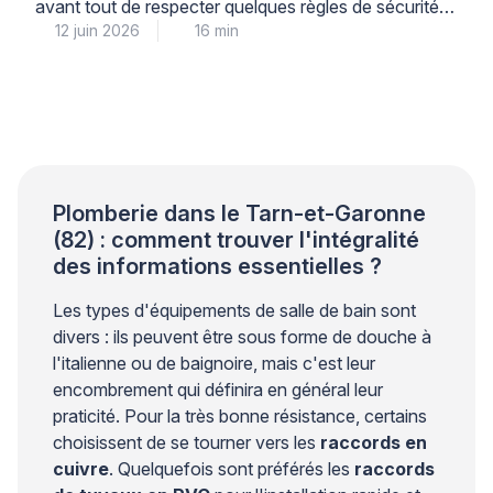
avant tout de respecter quelques règles de sécurité
12 juin 2026
16 min
simples, à commencer par la coupure systématique
de l’alimentation électrique au disjoncteur. La
température idéale se situe entre 55 et 60°C : ce
réglage garantit votre confort tout en prévenant les
risques de brûlures et le développement de bactéries
comme […]
Plomberie dans le Tarn-et-Garonne
(82) : comment trouver l'intégralité
des informations essentielles ?
Les types d'équipements de salle de bain sont
divers : ils peuvent être sous forme de douche à
l'italienne ou de baignoire, mais c'est leur
encombrement qui définira en général leur
praticité. Pour la très bonne résistance, certains
choisissent de se tourner vers les
raccords en
cuivre
. Quelquefois sont préférés les
raccords