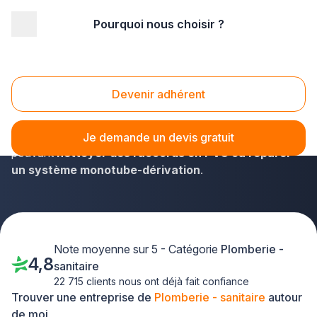
Pourquoi nous choisir ?
Accueil
/
Second œuvre
/
Plomberie - sanitaire
/
Midi-Pyrénées
/
Tarn-et-Garonne
Plomberie - sanitaire Tarn-et-Garonne (82)
Devenir adhérent
Plus-que-pro.fr est le répertoire parfait pour dénicher en
un temps record un plombier dans le Tarn-et-Garonne,
Je demande un devis gratuit
pouvant
nettoyer des raccords en PVC ou réparer
un système monotube-dérivation
.
Note moyenne sur 5 - Catégorie
Plomberie -
4,8
sanitaire
22 715 clients nous ont déjà fait confiance
Trouver une entreprise de
Plomberie - sanitaire
autour
de moi