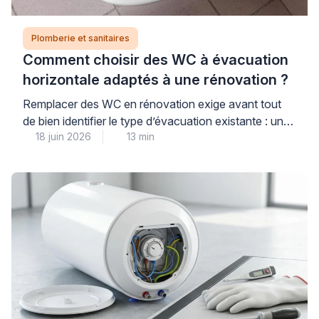
Plomberie et sanitaires
Comment choisir des WC à évacuation
horizontale adaptés à une rénovation ?
Remplacer des WC en rénovation exige avant tout
de bien identifier le type d’évacuation existante : une
18 juin 2026
13 min
évacuation horizontale (sortie murale arrière) impose
des contraintes différentes d’une sortie verticale au
sol, et choisir un modèle incompatible peut engendrer
des travaux de plomberie imprévus et coûteux. Pour
garantir un achat réussi et éviter toute mauvaise
surprise, […]