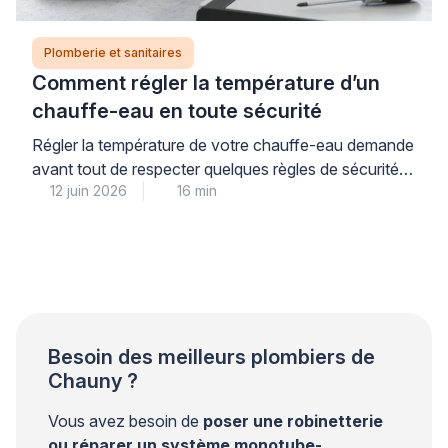
Plomberie et sanitaires
Comment régler la température d’un
chauffe-eau en toute sécurité
Régler la température de votre chauffe-eau demande
avant tout de respecter quelques règles de sécurité
12 juin 2026
16 min
simples, à commencer par la coupure systématique
de l’alimentation électrique au disjoncteur. La
température idéale se situe entre 55 et 60°C : ce
réglage garantit votre confort tout en prévenant les
risques de brûlures et le développement de bactéries
comme […]
Besoin des meilleurs plombiers de
Chauny ?
Vous avez besoin de
poser une robinetterie
ou réparer un système monotube-