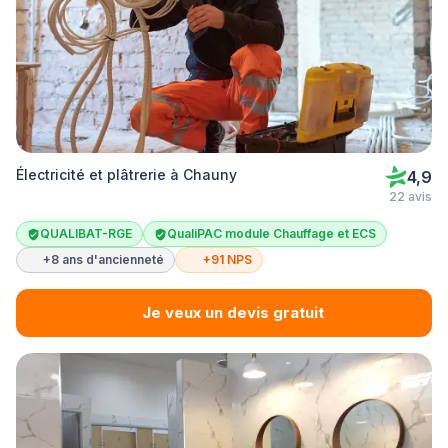
Électricité et plâtrerie à Chauny
4,9
22 avis
QUALIBAT-RGE
QualiPAC module Chauffage et ECS
+8 ans d'ancienneté
+91 NPS
Je veux un devis gratuit