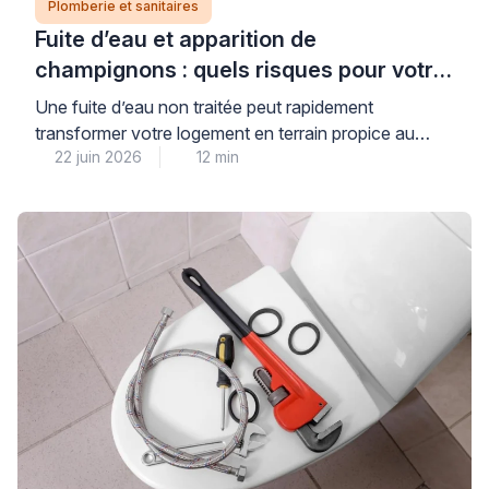
Plomberie et sanitaires
Fuite d’eau et apparition de
champignons : quels risques pour votre
logement et votre santé ?
Une fuite d’eau non traitée peut rapidement
transformer votre logement en terrain propice au
22 juin 2026
12 min
développement de champignons et moisissures,
avec des conséquences réelles pour votre santé et la
solidité de votre habitat. Cette situation, plus
fréquente qu’on ne le pense dans les pièces humides,
nécessite une intervention rapide et qualifiée pour
éviter que les dégâts […]