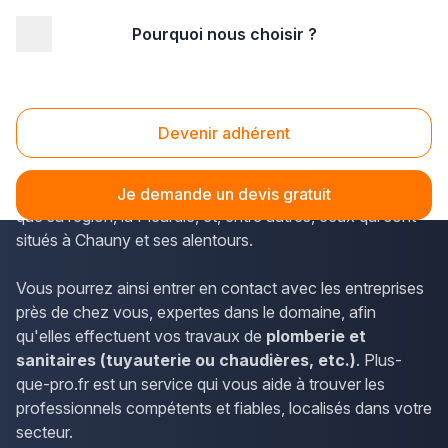
Pourquoi nous choisir ?
Accueil
/
Second œuvre
/
Plomberie - sanitaire
/
Picardie
/
Aisne
/
Chauny (02300)
Plomberie - sanitaire Chauny (02300)
Devenir adhérent
Plus-que-pro.fr permet d'accéder facilement aux
coordonnées des plombiers qui se partagent l'Aisne ainsi
Je demande un devis gratuit
que sa région, la Picardie, et, entre autres, ceux qui sont
situés à Chauny et ses alentours.
Vous pourrez ainsi entrer en contact avec les entreprises
près de chez vous, expertes dans le domaine, afin
qu'elles effectuent vos travaux de
plomberie et
sanitaires (tuyauterie ou chaudières, etc.)
. Plus-
que-pro.fr est un service qui vous aide à trouver les
professionnels compétents et fiables, localisés dans votre
secteur.