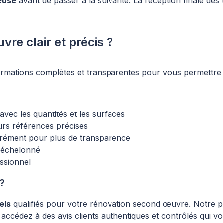
ieuse
avant de passer à la suivante. La réception finale de
e clair et précis ?
formations complètes et transparentes pour vous permettre 
avec les quantités et les surfaces
eurs références précises
arément pour plus de transparence
t échelonné
ssionnel
 ?
els
qualifiés pour votre rénovation second œuvre. Notre p
accédez à des avis clients authentiques et contrôlés qui vou