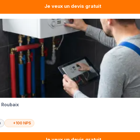
Je veux un devis gratuit
é Roubaix
é
+100 NPS
Je veux un devis gratuit