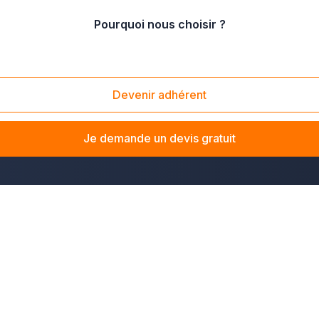
Pourquoi nous choisir ?
320)
Devenir adhérent
besoins à Haubourdin ? Le réseau Plus que pro vous met en re
éger votre domicile, votre commerce ou vos locaux profession
Je demande un devis gratuit