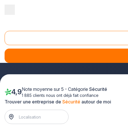
Accueil
/
Sécurité
/
Nord Pas-de-Calais
/
Nord
/
Haubourdin (59
Sécurité Haubourdin (59320)
Vous recherchez des solutions de
sécurité
adaptées à vos 
dans le département du Nord. Que vous ayez besoin de prot
garantir votre tranquillité d'esprit
.
Note moyenne sur 5 - Catégorie
Sécurité
4,9
1 885 clients nous ont déjà fait confiance
Trouver une entreprise de
Sécurité
autour de moi