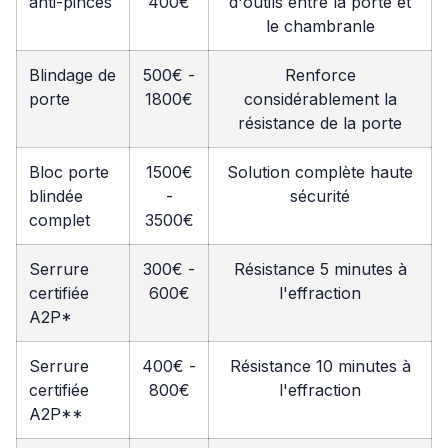
anti-pinces
400€
d'outils entre la porte et
le chambranle
Blindage de
500€ -
Renforce
porte
1800€
considérablement la
résistance de la porte
Bloc porte
1500€
Solution complète haute
blindée
-
sécurité
complet
3500€
Serrure
300€ -
Résistance 5 minutes à
certifiée
600€
l'effraction
A2P*
Serrure
400€ -
Résistance 10 minutes à
certifiée
800€
l'effraction
A2P**