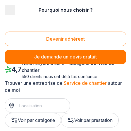
Pourquoi nous choisir ?
Accueil
/
Gros œuvre
/
Service de chantier
/
Alsace
Service de chantier Alsace
Devenir adhérent
Je demande un devis gratuit
Note moyenne sur 5 - Catégorie
Service de
4,7
chantier
550 clients nous ont déjà fait confiance
Trouver une entreprise de
Service de chantier
autour
de moi
Voir par catégorie
Voir par prestation