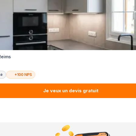
Reims
té
+100 NPS
Je veux un devis gratuit