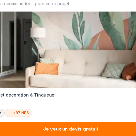
s recommandées pour votre projet
 et décoration à Tinqueux
é
+97 NPS
Je veux un devis gratuit