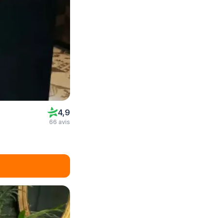
4,9
66 avis