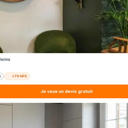
Reims
é
+79 NPS
Je veux un devis gratuit