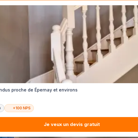
ndus proche de Épernay et environs
é
+100 NPS
Je veux un devis gratuit