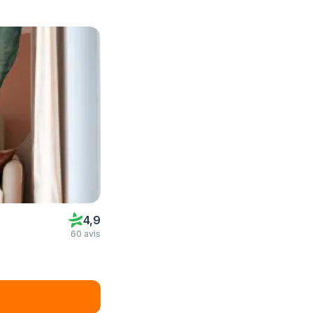
4,9
60 avis