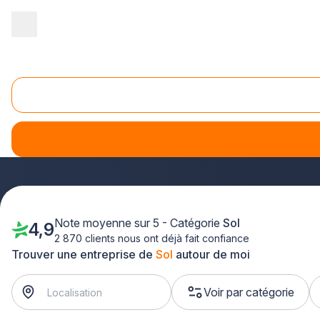
Accueil
/
Second œuvre
/
Sol
/
Champagne-Ardenne
Sols Champagne-Ardenne
Vous envisagez des travaux de
sols dans votre habitat
revêtement de sol près de chez vous. Que vous souhaitiez r
interviennent dans la Marne, les Ardennes, l'Aube et
Note moyenne sur 5 - Catégorie
Sol
4,9
2 870 clients nous ont déjà fait confiance
Trouver une entreprise de
Sol
autour de moi
Voir par catégorie