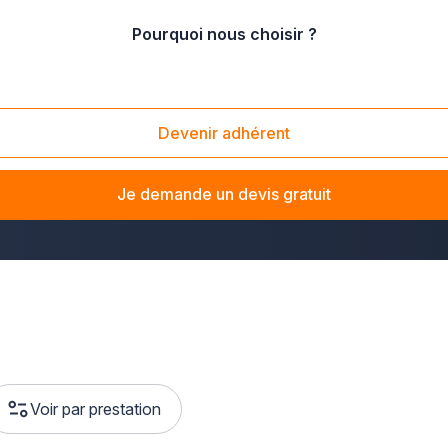
Pourquoi nous choisir ?
Devenir adhérent
ion en Champagne-Ardenne
? La solution Plus que pro vous m
énover un parquet ancien, installer du carrelage moderne ou p
Je demande un devis gratuit
 la Haute-Marne
pour concrétiser vos projets.
Voir par prestation