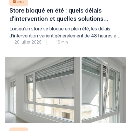
Stores
Store bloqué en été : quels délais
d’intervention et quelles solutions
rapides ?
Lorsqu’un store se bloque en plein été, les délais
d’intervention varient généralement de 48 heures à
20 juillet 2026
16 min
deux semaines selon la nature de la panne et la
disponibilité des pièces détachées, avec des temps
d’attente parfois allongés durant la haute saison
estivale. Cette situation génère une inquiétude
légitime, car elle vous prive de protection solaire au
[…]