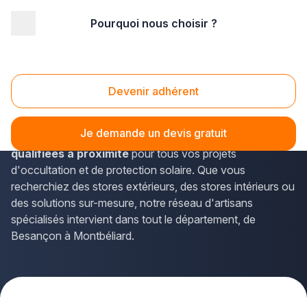
Pourquoi nous choisir ?
Accueil
/
Second œuvre
/
Store
/
Franche-Comté
/
Doubs
Stores Doubs (25)
Devenir adhérent
Vous envisagez l'installation de stores pour votre
habitation dans le Doubs ? La solution Plus que pro vous
Je demande un devis gratuit
met en relation avec
des entreprises de stores
qualifiées à proximité
pour tous vos projets
d'occultation et de protection solaire. Que vous
recherchiez des stores extérieurs, des stores intérieurs ou
des solutions sur-mesure, notre réseau d'artisans
spécialisés intervient dans tout le département, de
Besançon à Montbéliard.