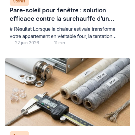
Stores
Pare-soleil pour fenêtre : solution
efficace contre la surchauffe d’un
appartement ?
# Résultat Lorsque la chaleur estivale transforme
votre appartement en véritable four, la tentation
22 juin 2026
11 min
d’installer un pare-soleil automobile sur vos fenêtres
peut sembler une solution rapide et économique. Si
cette option de fortune peut dépanner
temporairement, elle comporte des risques réels pour
vos menuiseries – notamment le choc thermique sur
les doubles vitrages – et […]