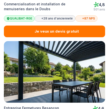
Commercialisation et installation de
4,8
menuiseries dans le Doubs
501 avis
QUALIBAT-RGE
+28 ans d'ancienneté
+87 NPS
Je veux un devis gratuit
Entreprise Fermetures Besançon
4,6