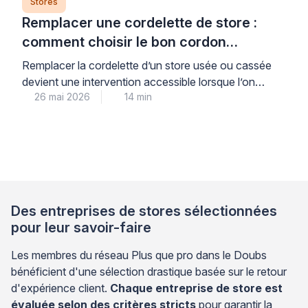
Stores
Remplacer une cordelette de store :
comment choisir le bon cordon
(diamètre, matière, résistance)
Remplacer la cordelette d’un store usée ou cassée
devient une intervention accessible lorsque l’on
26 mai 2026
14 min
maîtrise trois critères de sélection fondamentaux : le
diamètre exact du cordon, la matière adaptée à
l’usage quotidien, et la résistance aux points de
friction du mécanisme. Cette réparation courante
permet de restaurer la fonctionnalité d’un store
enrouleur, vénitien ou banne […]
Des entreprises de stores sélectionnées
pour leur savoir-faire
Les membres du réseau Plus que pro dans le Doubs
bénéficient d'une sélection drastique basée sur le retour
d'expérience client.
Chaque entreprise de store est
évaluée selon des critères stricts
pour garantir la