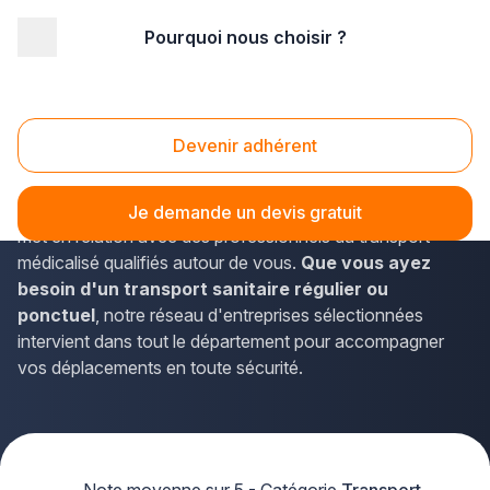
Pourquoi nous choisir ?
Accueil
/
Transport
/
Transport médical
/
Nord Pas-de-Calais
/
Nord
Transport médical Nord (59)
Devenir adhérent
Vous recherchez une solution de
transport médical
fiable dans le Nord
? La plateforme Plus que pro vous
Je demande un devis gratuit
met en relation avec des professionnels du transport
médicalisé qualifiés autour de vous.
Que vous ayez
besoin d'un transport sanitaire régulier ou
ponctuel
, notre réseau d'entreprises sélectionnées
intervient dans tout le département pour accompagner
vos déplacements en toute sécurité.