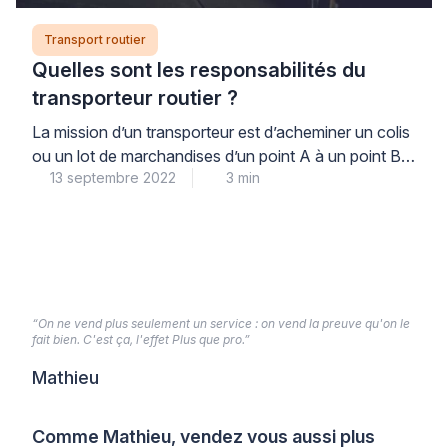
Transport routier
Quelles sont les responsabilités du
transporteur routier ?
La mission d’un transporteur est d’acheminer un colis
ou un lot de marchandises d’un point A à un point B.
13 septembre 2022
3 min
S’ils peuvent être ferroviaires, aériens ou maritimes,
en France et en Europe la majorité des transports de
marchandises se déroulent sur le réseau routier.
Lorsque vous expédiez ou que vous recevez un
paquet, vous êtes […]
“On ne vend plus seulement un service : on vend la preuve qu'on le
fait bien. C'est ça, l'effet Plus que pro.”
Mathieu
Comme Mathieu, vendez vous aussi plus