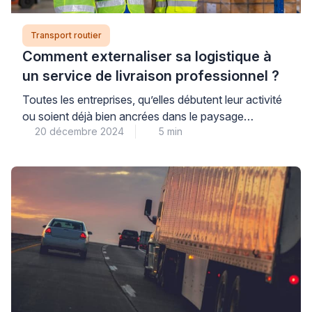
Transport routier
Comment externaliser sa logistique à
un service de livraison professionnel ?
Toutes les entreprises, qu’elles débutent leur activité
ou soient déjà bien ancrées dans le paysage
20 décembre 2024
5 min
économique, se questionnent régulièrement sur le
moyen de réduire les coûts de production, d’optimiser
la chaîne d’approvisionnement ou encore d’améliorer
leur service client. Une solution de plus en plus
adoptée consiste à externaliser partiellement ou en
totalité certaines opérations logistiques […]