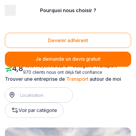
Pourquoi nous choisir ?
Accueil
/
Transport
/
Lorraine
/
Vosges
Transport Vosges (88)
Devenir adhérent
Je demande un devis gratuit
Note moyenne sur 5 - Catégorie
Transport
4,8
970 clients nous ont déjà fait confiance
Trouver une entreprise de
Transport
autour de moi
Voir par catégorie