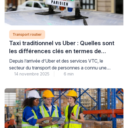
Transport routier
Taxi traditionnel vs Uber : Quelles sont
les différences clés en termes de
qualité de service, coûts et régulations
Depuis l’arrivée d’Uber et des services VTC, le
?
secteur du transport de personnes a connu une
14 novembre 2025
6 min
véritable révolution. Entre taxis traditionnels et
plateformes comme Uber, les différences sont
nombreuses en termes de qualité de service, de
coûts et de régulations. Alors, quel mode de transport
privilégier ? Voici une analyse approfondie pour vous
aider à […]