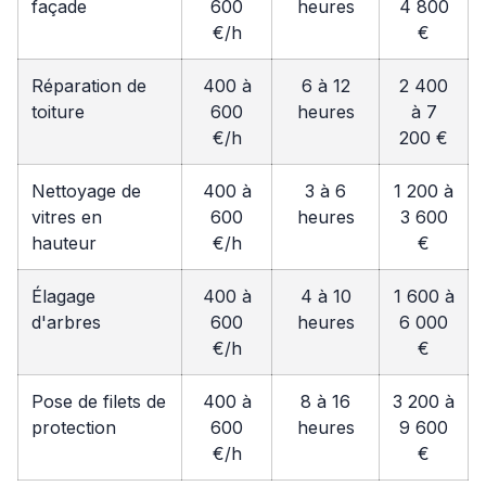
façade
600
heures
4 800
€/h
€
Réparation de
400 à
6 à 12
2 400
toiture
600
heures
à 7
€/h
200 €
Nettoyage de
400 à
3 à 6
1 200 à
vitres en
600
heures
3 600
hauteur
€/h
€
Élagage
400 à
4 à 10
1 600 à
d'arbres
600
heures
6 000
€/h
€
Pose de filets de
400 à
8 à 16
3 200 à
protection
600
heures
9 600
€/h
€