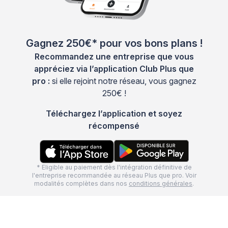
Gagnez 250€* pour vos bons plans !
Recommandez une entreprise que vous
appréciez via l’application Club Plus que
pro :
si elle rejoint notre réseau, vous gagnez
250€ !
Téléchargez l’application et soyez
récompensé
* Eligible au paiement dès l'intégration définitive de
l'entreprise recommandée au réseau Plus que pro. Voir
modalités complètes dans nos
conditions générales
.