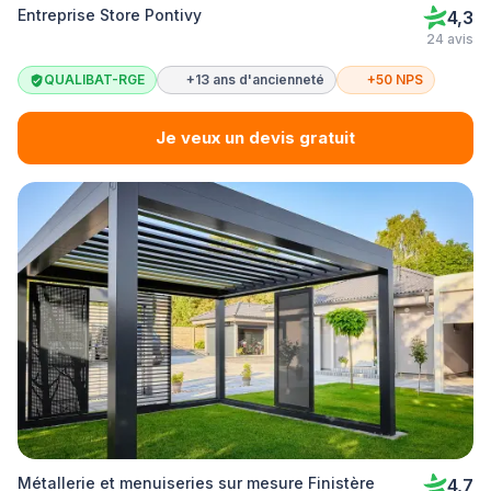
Entreprise Store Pontivy
4,3
24 avis
QUALIBAT-RGE
+13 ans d'ancienneté
+50 NPS
Je veux un devis gratuit
Métallerie et menuiseries sur mesure Finistère
4,7