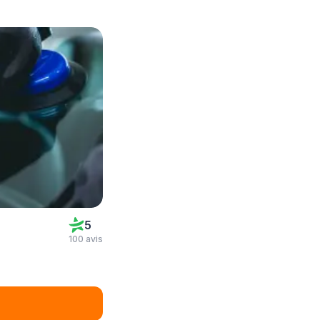
5
100 avis