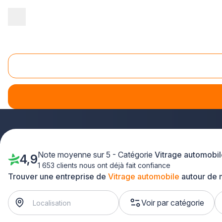
Accueil
/
Automobile
/
Vitrage automobile
/
Nord Pas-de-Calais
Vitrage automobile Nord Pas-de-Calais
Vous recherchez un
spécialiste du vitrage automobile
da
pour tous vos besoins en pare-brise voiture, moto ou poids 
intervient rapidement dans le Nord (59) et le Pas-de-Calais (
Note moyenne sur 5 - Catégorie
Vitrage automobil
4,9
1 653 clients nous ont déjà fait confiance
Trouver une entreprise de
Vitrage automobile
autour de 
Voir par catégorie