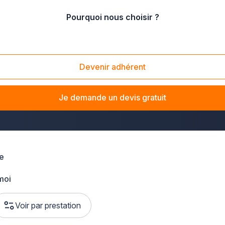
Pourquoi nous choisir ?
Devenir adhérent
ns le Nord Pas-de-Calais ? La solution Plus que pro vous met e
lourd.
Que vous ayez besoin d'une réparation d'impact 
Je demande un devis gratuit
62).
e
moi
Voir par prestation