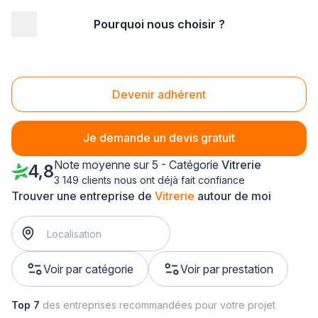
Pourquoi nous choisir ?
Accueil
/
Second œuvre
/
Vitrerie
/
Champagne-Ardenne
/
Marne
Vitrerie Marne (51)
Devenir adhérent
Je demande un devis gratuit
Note moyenne sur 5 - Catégorie
Vitrerie
4,8
3 149 clients nous ont déjà fait confiance
Trouver une entreprise de
Vitrerie
autour de moi
Voir par catégorie
Voir par prestation
Top 7
des entreprises recommandées pour votre projet