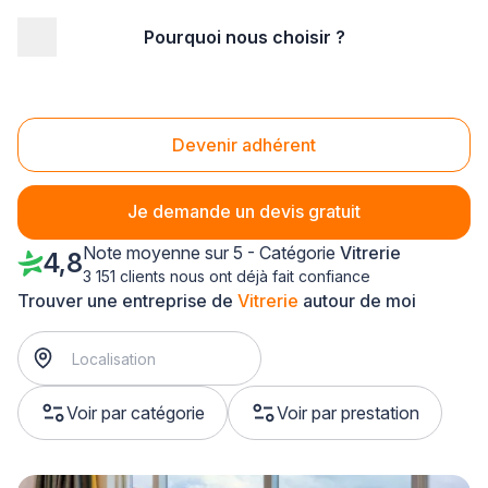
Pourquoi nous choisir ?
Accueil
/
Second œuvre
/
Vitrerie
/
PACA - Provence Alpes Côte d'Azur
/
Var
Vitrerie Var (83)
Devenir adhérent
Je demande un devis gratuit
Note moyenne sur 5 - Catégorie
Vitrerie
4,8
3 151 clients nous ont déjà fait confiance
Trouver une entreprise de
Vitrerie
autour de moi
Voir par catégorie
Voir par prestation