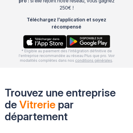
pro :
si elle rejoint notre réseau, vous gagnez
250€ !
Téléchargez l’application et soyez
récompensé
* Eligible au paiement dès l'intégration définitive de
l'entreprise recommandée au réseau Plus que pro. Voir
modalités complètes dans nos
conditions générales
.
Trouvez une entreprise
de
Vitrerie
par
département