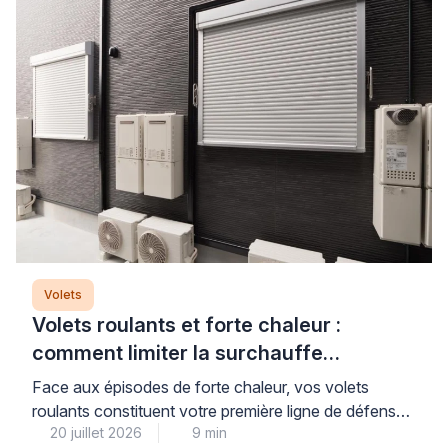
Volets
Volets roulants et forte chaleur :
comment limiter la surchauffe
efficacement
Face aux épisodes de forte chaleur, vos volets
roulants constituent votre première ligne de défense,
20 juillet 2026
9 min
à condition de bien les choisir et de les utiliser