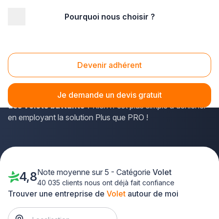
Pourquoi nous choisir ?
Accueil
/
Aménagement extérieur
/
Volet
/
Languedoc-Roussillon
/
Lozère
Volet Lozère (48)
Devenir adhérent
Vous cherchez un expert de la pose de volets compétent
en Lozère pour
poser des volets roulants ou réparer
Je demande un devis gratuit
des volets battants
? Rien n'est plus simple à dénicher
en employant la solution Plus que PRO !
Note moyenne sur 5 - Catégorie
Volet
4,8
40 035 clients nous ont déjà fait confiance
Trouver une entreprise de
Volet
autour de moi