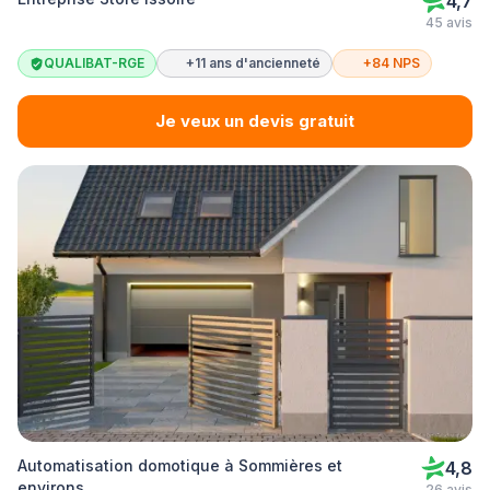
4,7
45 avis
QUALIBAT-RGE
+11 ans d'ancienneté
+84 NPS
Je veux un devis gratuit
Automatisation domotique à Sommières et
4,8
environs
26 avis