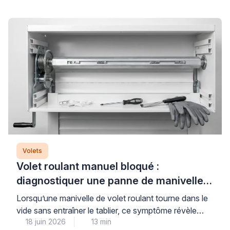
correctement. La clé d’une protection thermique
réellement performante repose sur trois piliers : des
équipements aux matériaux et couleurs adaptés, une
stratégie d’ouverture-fermeture maîtrisée, et souvent
l’association avec des protections […]
Volets
Volet roulant manuel bloqué :
diagnostiquer une panne de manivelle
ou de treuil
Lorsqu’une manivelle de volet roulant tourne dans le
vide sans entraîner le tablier, ce symptôme révèle
18 juin 2026
13 min
généralement un problème au niveau du treuil ou des