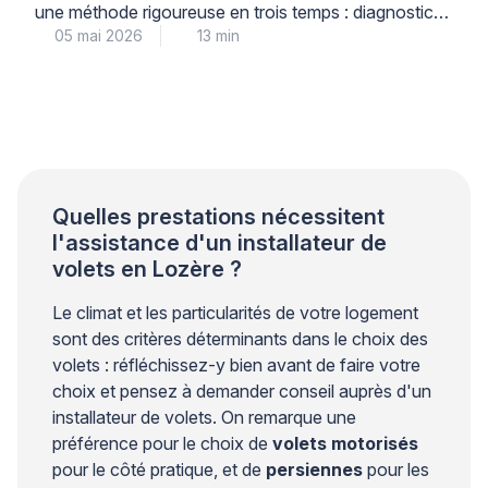
une méthode rigoureuse en trois temps : diagnostic
05 mai 2026
13 min
précis du niveau de corrosion, décapage adapté au
support, puis traitement antirouille multicouche
garantissant une protection durable. Cette
intervention technique, menée par un professionnel
qualifié, permet de prolonger significativement la
durée de vie de vos menuiseries métalliques tout en
préservant […]
Quelles prestations nécessitent
l'assistance d'un installateur de
volets en Lozère ?
Le climat et les particularités de votre logement
sont des critères déterminants dans le choix des
volets : réfléchissez-y bien avant de faire votre
choix et pensez à demander conseil auprès d'un
installateur de volets. On remarque une
préférence pour le choix de
volets motorisés
pour le côté pratique, et de
persiennes
pour les