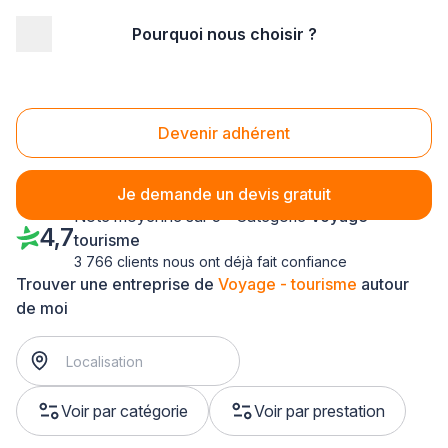
Pourquoi nous choisir ?
Accueil
/
Transport
/
Voyage - tourisme
/
Lorraine
Voyage - tourisme Lorraine
Devenir adhérent
Je demande un devis gratuit
Note moyenne sur 5 - Catégorie
Voyage -
4,7
tourisme
3 766 clients nous ont déjà fait confiance
Trouver une entreprise de
Voyage - tourisme
autour
de moi
Voir par catégorie
Voir par prestation