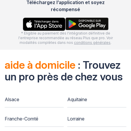
Téléchargez l’application et soyez
récompensé
* Eligible au paiement dès l'intégration définitive de
l'entreprise recommandée au réseau Plus que pro. Voir
modalités complètes dans nos
conditions générales
.
aide à domicile
: Trouvez
un pro près de chez vous
Alsace
Aquitaine
Franche-Comté
Lorraine