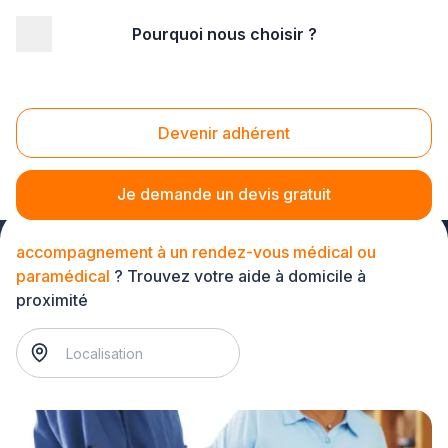
Pourquoi nous choisir ?
Accueil
/
Service à la personne
/
Assistance à domicile
/
accompagnement à un rendez-vous médical ou paramédical
Accompagnement à un rendez-vous médical ou
Devenir adhérent
paramédical
Je demande un devis gratuit
accompagnement à un rendez-vous médical ou
paramédical
? Trouvez votre aide à domicile à
proximité