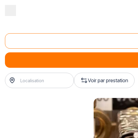
Accueil
/
Magasin - commerce
/
Cordonnerie
/
Affûtage
Affûtage
Affûtage
Voir par prestation