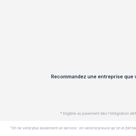
Recommandez une entreprise que vou
* Eligible au paiement dès l'intégration 
“On ne vend plus seulement un service : on vend la preuve qu'on le fait bien