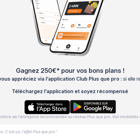
Gagnez 250€* pour vos bons plans !
s appréciez via l’application Club Plus que pro :
si elle
Téléchargez l’application et soyez récompensé
définitive de l'entreprise recommandée au réseau Plus que pro. Voir modalit
. C'est ça, l'effet Plus que pro.”