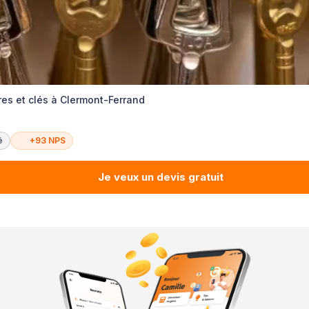
es et clés à Clermont-Ferrand
é
+93 NPS
Je veux un devis gratuit