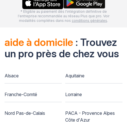
* Eligible au paiement dès l'intégration définitive de
l'entreprise recommandée au réseau Plus que pro. Voir
modalités complètes dans nos
conditions générales
.
aide à domicile
: Trouvez
un pro près de chez vous
Alsace
Aquitaine
Franche-Comté
Lorraine
Nord Pas-de-Calais
PACA - Provence Alpes
Côte d'Azur