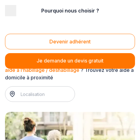
Pourquoi nous choisir ?
Accueil
/
Service à la personne
/
Assistance à domicile
/
aide à l’habillage / déshabillage
Aide à l’habillage / déshabillage
Devenir adhérent
Je demande un devis gratuit
aide à l’habillage / déshabillage
? Trouvez votre aide à
domicile à proximité