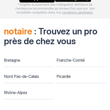
* Eligible au paiement dès l'intégration définitive de
l'entreprise recommandée au réseau Plus que pro. Voir
modalités complètes dans nos
conditions générales
.
notaire
: Trouvez un pro
près de chez vous
Bretagne
Franche-Comté
Nord Pas-de-Calais
Picardie
Rhône-Alpes