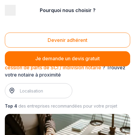
Pourquoi nous choisir ?
Accueil
/
Juridique - financier
/
Notariat
/
cession de parts de SCI / indivision notarié
Cession de parts de SCI / indivision notarié
Devenir adhérent
Je demande un devis gratuit
cession de parts de SCI / indivision notarié
? Trouvez
votre notaire à proximité
Top 4
des entreprises recommandées pour votre projet