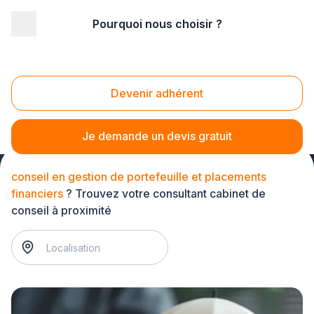
Pourquoi nous choisir ?
Accueil
/
Service aux entreprises
/
Cabinet de conseil
/
conseil en gestion de portefeuille et placements financiers
Conseil en gestion de portefeuille et placements
Devenir adhérent
financiers
Je demande un devis gratuit
conseil en gestion de portefeuille et placements
financiers
? Trouvez votre consultant cabinet de
conseil à proximité