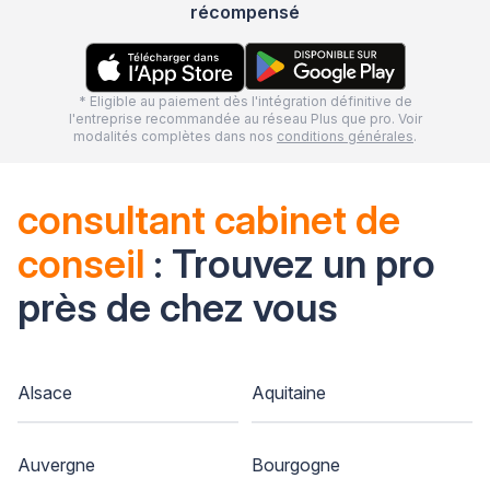
récompensé
* Eligible au paiement dès l'intégration définitive de
l'entreprise recommandée au réseau Plus que pro. Voir
modalités complètes dans nos
conditions générales
.
consultant cabinet de
conseil
: Trouvez un pro
près de chez vous
Alsace
Aquitaine
Auvergne
Bourgogne