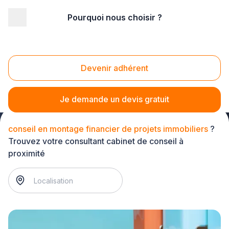
Pourquoi nous choisir ?
Accueil
/
Service aux entreprises
/
Cabinet de conseil
/
conseil en montage financier de projets immobiliers
Conseil en montage financier de projets
Devenir adhérent
immobiliers
Je demande un devis gratuit
conseil en montage financier de projets immobiliers
?
Trouvez votre consultant cabinet de conseil à
proximité