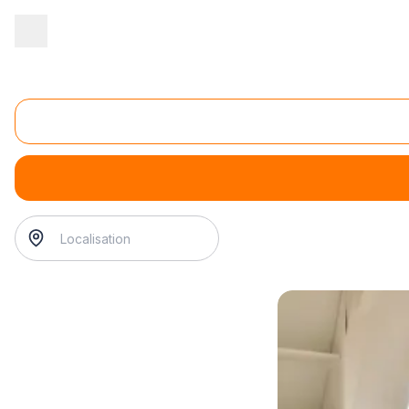
Accueil
/
Juridique - financier
/
Courtage
/
courtage en artisans et
Courtage en artisans et entreprise du bâtiment (ma
courtage en artisans et entreprise du bâtiment (maçons, é