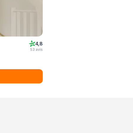
4,8
53 avis