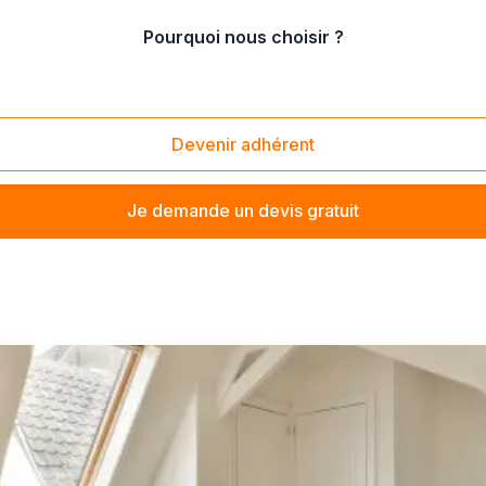
Pourquoi nous choisir ?
 entreprise du bâtiment (maçons, électriciens, plombiers)
çons, électriciens, plombiers)
Devenir adhérent
Je demande un devis gratuit
lectriciens, plombiers)
? Trouvez votre courtier à proximité