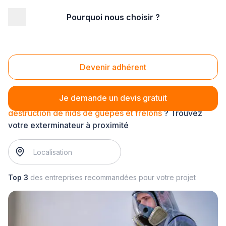
Pourquoi nous choisir ?
Accueil
/
Entretien - maintenance
/
Nuisibles
/
destruction de nids de guêpes et frelons
Destruction de nids de guêpes et frelons
Devenir adhérent
Je demande un devis gratuit
destruction de nids de guêpes et frelons
? Trouvez
votre exterminateur à proximité
Top 3
des entreprises recommandées pour votre projet