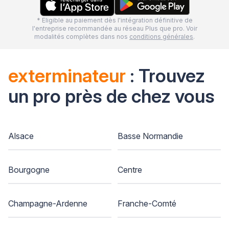
* Eligible au paiement dès l'intégration définitive de
l'entreprise recommandée au réseau Plus que pro. Voir
modalités complètes dans nos
conditions générales
.
exterminateur
: Trouvez
un pro près de chez vous
Alsace
Basse Normandie
Bourgogne
Centre
Champagne-Ardenne
Franche-Comté