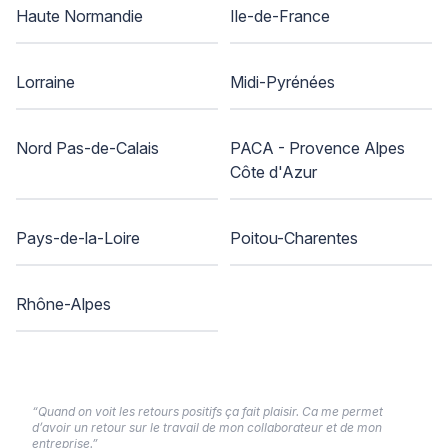
Haute Normandie
Ile-de-France
Lorraine
Midi-Pyrénées
Nord Pas-de-Calais
PACA - Provence Alpes
Côte d'Azur
Pays-de-la-Loire
Poitou-Charentes
Rhône-Alpes
“Quand on voit les retours positifs ça fait plaisir. Ca me permet
d’avoir un retour sur le travail de mon collaborateur et de mon
entreprise.”