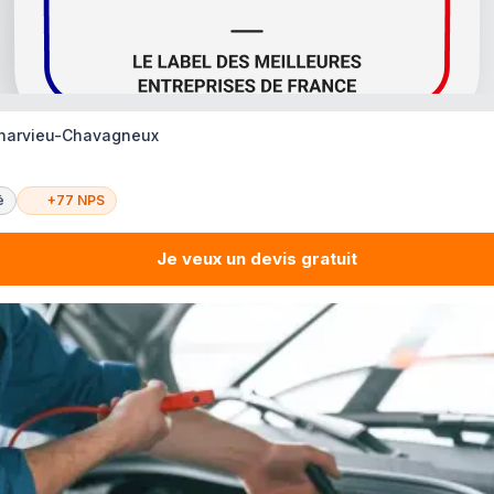
Charvieu-Chavagneux
é
+77 NPS
Je veux un devis gratuit