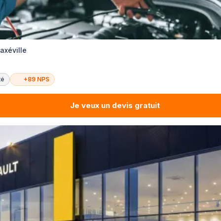
axéville
té
+89 NPS
Je veux un devis gratuit