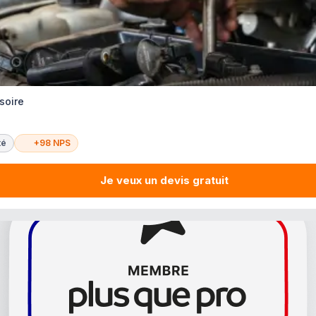
soire
té
+98 NPS
Je veux un devis gratuit