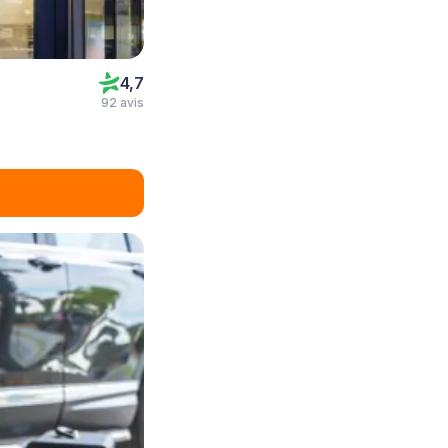
4,7
92 avis