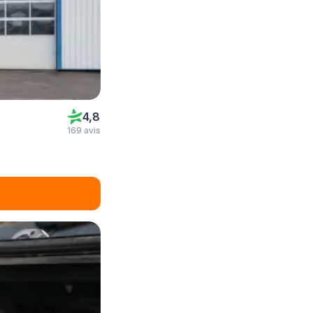
4,8
169 avis