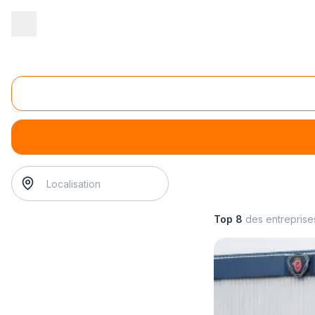
Accueil
/
Automobile
/
Garage
/
entretien de climatisation automo
Entretien de climatisation automobile
entretien de climatisation automobile
? Trouvez votre gar
Top 8
des entrepris