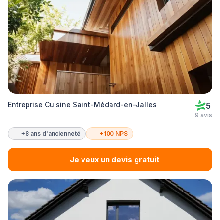
Entreprise Cuisine Saint-Médard-en-Jalles
5
9 avis
+8 ans d'ancienneté
+100 NPS
Je veux un devis gratuit