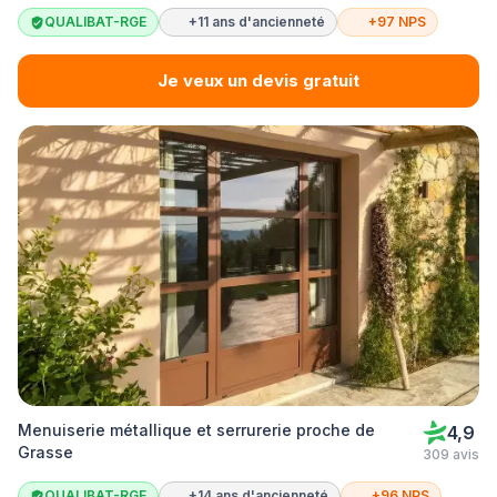
QUALIBAT-RGE
+11 ans d'ancienneté
+97 NPS
Je veux un devis gratuit
Menuiserie métallique et serrurerie proche de
4,9
Grasse
309 avis
QUALIBAT-RGE
+14 ans d'ancienneté
+96 NPS