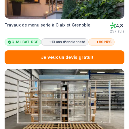
Travaux de menuiserie à Claix et Grenoble
4,8
257 avis
QUALIBAT-RGE
+13 ans d'ancienneté
+89 NPS
Je veux un devis gratuit