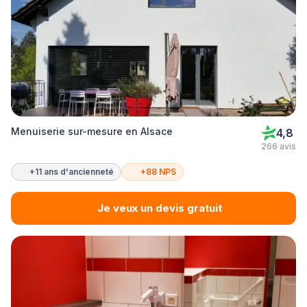
Menuiserie sur-mesure en Alsace
4,8
266 avis
+11 ans d'ancienneté
+88 NPS
Je veux un devis gratuit