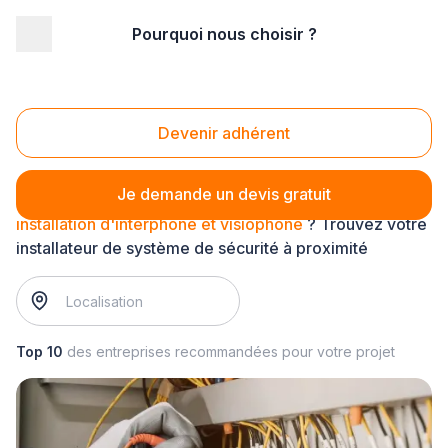
Pourquoi nous choisir ?
Accueil
/
Sécurité
/
Système de sécurité
/
installation d'interphone et visiophone
Installation d'interphone et visiophone
Devenir adhérent
Je demande un devis gratuit
installation d'interphone et visiophone
? Trouvez votre
installateur de système de sécurité à proximité
Top 10
des entreprises recommandées pour votre projet