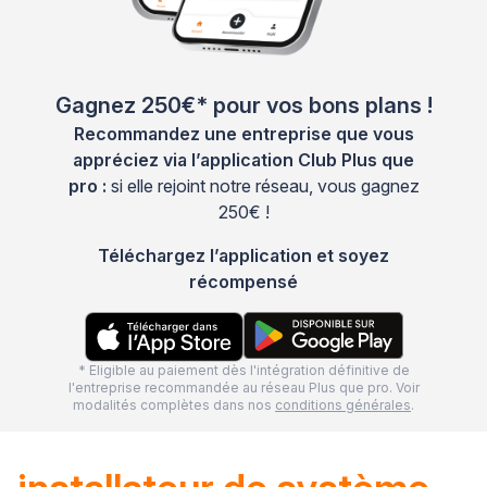
Gagnez 250€* pour vos bons plans !
Recommandez une entreprise que vous
appréciez via l’application Club Plus que
pro :
si elle rejoint notre réseau, vous gagnez
250€ !
Téléchargez l’application et soyez
récompensé
* Eligible au paiement dès l'intégration définitive de
l'entreprise recommandée au réseau Plus que pro. Voir
modalités complètes dans nos
conditions générales
.