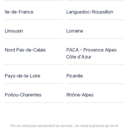
Ile-de-France
Languedoc-Roussillon
Limousin
Lorraine
Nord Pas-de-Calais
PACA - Provence Alpes
Côte d'Azur
Pays-de-la-Loire
Picardie
Poitou-Charentes
Rhône-Alpes
“On ne vend plus seulement un service : on vend la preuve qu'on le