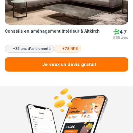
Conseils en aménagement intérieur à Altkirch
4,7
535 avis
+35 ans d'ancienneté
+78 NPS
Je veux un devis gratuit