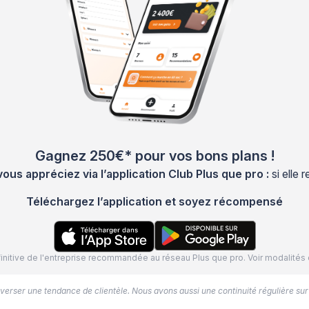
Gagnez 250€* pour vos bons plans !
s appréciez via l’application Club Plus que pro :
si elle
Téléchargez l’application et soyez récompensé
définitive de l'entreprise recommandée au réseau Plus que pro. Voir modalit
’inverser une tendance de clientèle. Nous avons aussi une continuité régulière sur