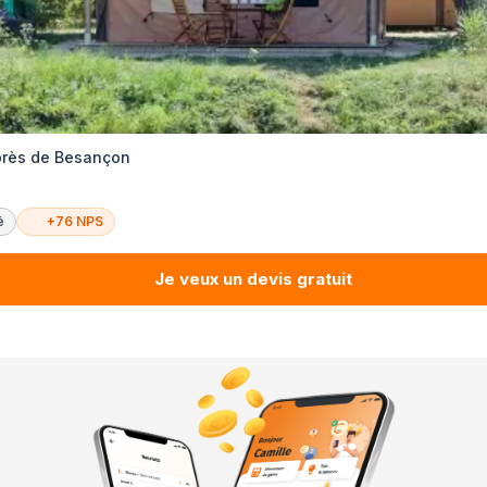
près de Besançon
é
+76 NPS
Je veux un devis gratuit