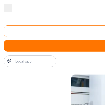
Accueil
/
Transport
/
Location automobile
/
location de véhicules
Location de véhicules adaptés aux familles nombr
location de véhicules adaptés aux familles nombreuses 