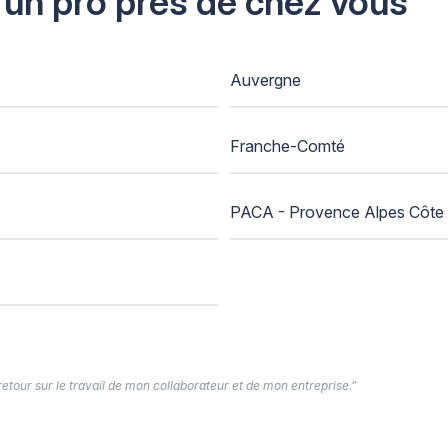
 un pro près de chez vous
Auvergne
Franche-Comté
PACA - Provence Alpes Côte 
 retour sur le travail de mon collaborateur et de mon entreprise.”