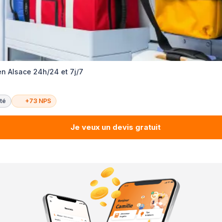
en Alsace 24h/24 et 7j/7
té
+73 NPS
Je veux un devis gratuit