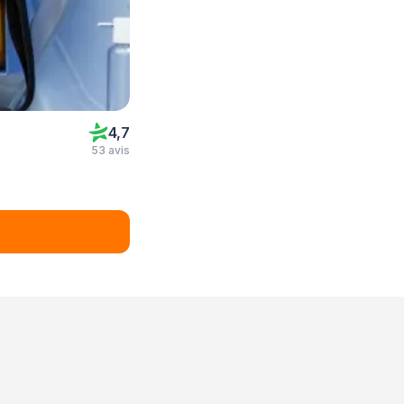
4,7
53 avis