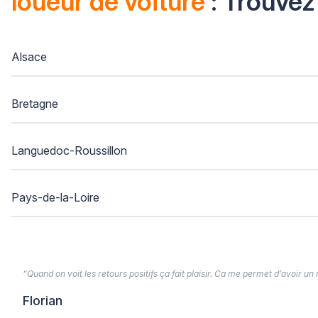
loueur de voiture
: Trouvez
Alsace
Bretagne
Languedoc-Roussillon
Pays-de-la-Loire
“Quand on voit les retours positifs ça fait plaisir. Ca me permet d’avoir un
Florian