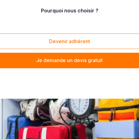
Pourquoi nous choisir ?
 adaptés aux familles nombreuses ou groupes
euses ou groupes
Devenir adhérent
Je demande un devis gratuit
ou groupes
? Trouvez votre loueur de voiture à proximité