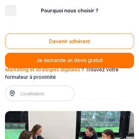
Pourquoi nous choisir ?
Accueil
/
Formation
/
Ecole privée
/
Marketing et stratégies digitales
Marketing et stratégies digitales
Devenir adhérent
Je demande un devis gratuit
Marketing et stratégies digitales
? Trouvez votre
formateur à proximité