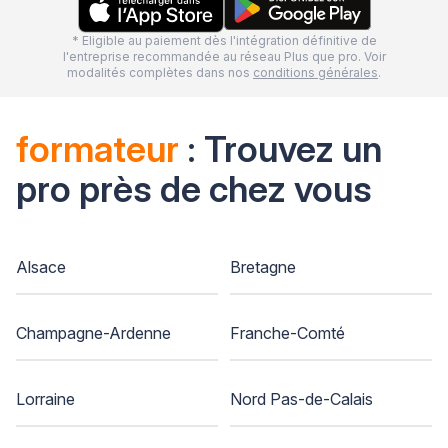
* Eligible au paiement dès l'intégration définitive de
l'entreprise recommandée au réseau Plus que pro. Voir
modalités complètes dans nos
conditions générales
.
formateur
: Trouvez un
pro près de chez vous
Alsace
Bretagne
Champagne-Ardenne
Franche-Comté
Lorraine
Nord Pas-de-Calais