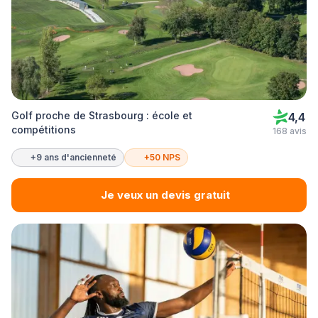
Golf proche de Strasbourg : école et
4,4
compétitions
168 avis
+9 ans d'ancienneté
+50 NPS
Je veux un devis gratuit