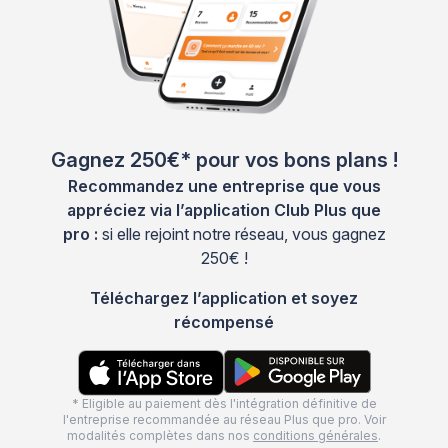
Gagnez 250€* pour vos bons plans !
Recommandez une entreprise que vous
appréciez via l’application Club Plus que
pro :
si elle rejoint notre réseau, vous gagnez
250€ !
Téléchargez l’application et soyez
récompensé
* Eligible au paiement dès l'intégration définitive de
l'entreprise recommandée au réseau Plus que pro. Voir
modalités complètes dans nos
conditions générales
.