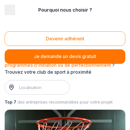
Pourquoi nous choisir ?
Accueil
/
Bien-être
/
Sport
/
programmes d'initiation ou de perfectionnement
Programmes d'initiation ou de perfectionnement
Devenir adhérent
Je demande un devis gratuit
programmes d'initiation ou de perfectionnement
?
Trouvez votre club de sport à proximité
Top 7
des entreprises recommandées pour votre projet