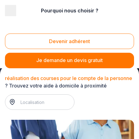
Pourquoi nous choisir ?
Accueil
/
Service à la personne
/
Assistance à domicile
/
réalisation des courses pour le compte de la personne
Réalisation des courses pour le compte de la
Devenir adhérent
personne
Je demande un devis gratuit
réalisation des courses pour le compte de la personne
? Trouvez votre aide à domicile à proximité