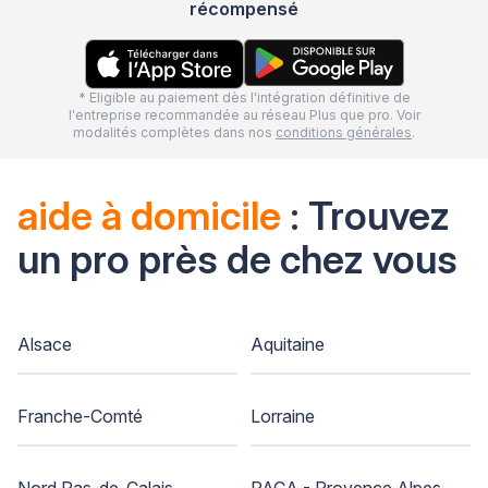
récompensé
* Eligible au paiement dès l'intégration définitive de
l'entreprise recommandée au réseau Plus que pro. Voir
modalités complètes dans nos
conditions générales
.
aide à domicile
: Trouvez
un pro près de chez vous
Alsace
Aquitaine
Franche-Comté
Lorraine
Nord Pas-de-Calais
PACA - Provence Alpes