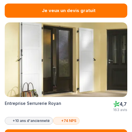
Je veux un devis gratuit
Entreprise Serrurerie Royan
4,7
163 avis
+10 ans d'ancienneté
+74 NPS