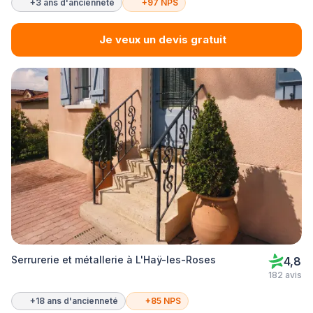
+3 ans d'ancienneté
+97 NPS
Je veux un devis gratuit
Serrurerie et métallerie à L'Haÿ-les-Roses
4,8
182 avis
+18 ans d'ancienneté
+85 NPS