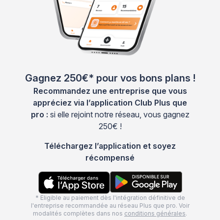
Gagnez 250€* pour vos bons plans !
Recommandez une entreprise que vous
appréciez via l’application Club Plus que
pro :
si elle rejoint notre réseau, vous gagnez
250€ !
Téléchargez l’application et soyez
récompensé
* Eligible au paiement dès l'intégration définitive de
l'entreprise recommandée au réseau Plus que pro. Voir
modalités complètes dans nos
conditions générales
.