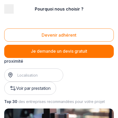
Pourquoi nous choisir ?
Accueil
/
Second œuvre
/
Serrurerie
/
réparation de serrure
Réparation de serrure
Devenir adhérent
Je demande un devis gratuit
réparation de serrure
? Trouvez votre serrurier à
proximité
Voir par prestation
Top 30
des entreprises recommandées pour votre projet