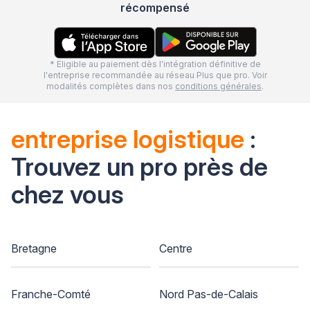
récompensé
* Eligible au paiement dès l'intégration définitive de
l'entreprise recommandée au réseau Plus que pro. Voir
modalités complètes dans nos
conditions générales
.
entreprise logistique
:
Trouvez un pro près de
chez vous
Bretagne
Centre
Franche-Comté
Nord Pas-de-Calais