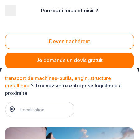
Pourquoi nous choisir ?
Accueil
/
Transport
/
Transport de marchandise
/
transport de machines-outils, engin, structure métallique
Transport de machines-outils, engin, structure
Devenir adhérent
métallique
Je demande un devis gratuit
transport de machines-outils, engin, structure
métallique
? Trouvez votre entreprise logistique à
proximité