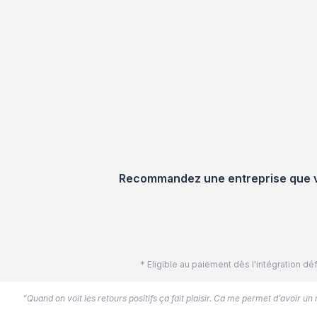
Recommandez une entreprise que vou
* Eligible au paiement dès l'intégration 
“Quand on voit les retours positifs ça fait plaisir. Ca me permet d’avoir un