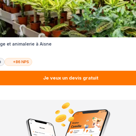
ge et animalerie à Aisne
é
+86 NPS
Je veux un devis gratuit