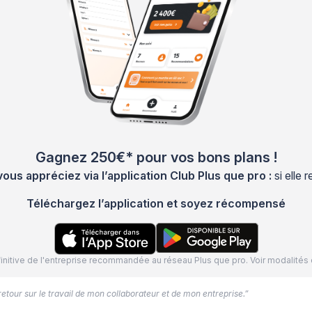
Gagnez 250€* pour vos bons plans !
s appréciez via l’application Club Plus que pro :
si elle
Téléchargez l’application et soyez récompensé
définitive de l'entreprise recommandée au réseau Plus que pro. Voir modalit
 retour sur le travail de mon collaborateur et de mon entreprise.”