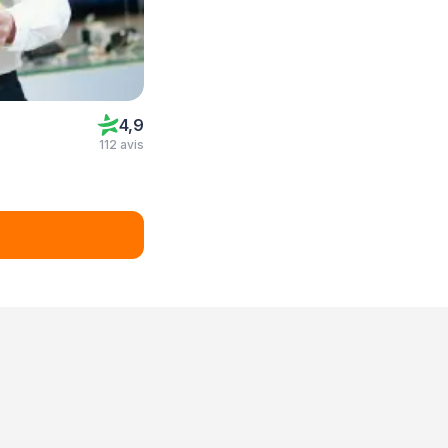
4,9
112 avis