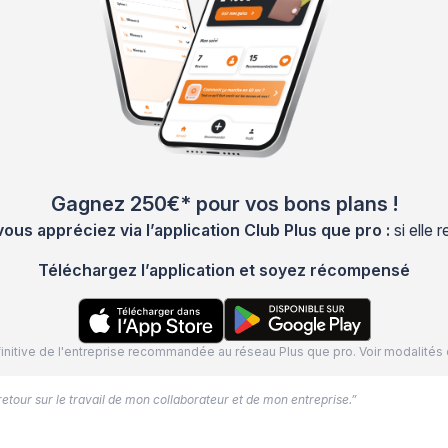
Gagnez 250€* pour vos bons plans !
s appréciez via l’application Club Plus que pro :
si elle
Téléchargez l’application et soyez récompensé
définitive de l'entreprise recommandée au réseau Plus que pro. Voir modalit
 retour sur le travail de mon collaborateur et de mon entreprise.”