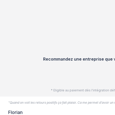
Recommandez une entreprise que vou
* Eligible au paiement dès l'intégration 
“Quand on voit les retours positifs ça fait plaisir. Ca me permet d’avoir un
Florian