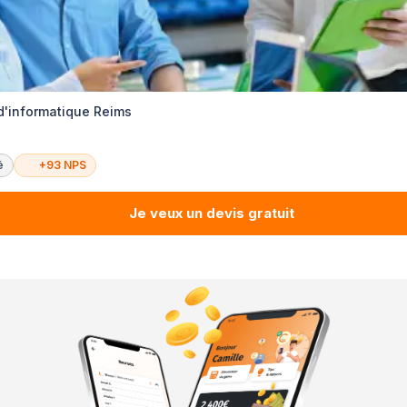
d'informatique Reims
é
+93 NPS
Je veux un devis gratuit