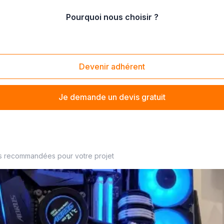
Pourquoi nous choisir ?
e composants informatiques
Devenir adhérent
Je demande un devis gratuit
s recommandées pour votre projet