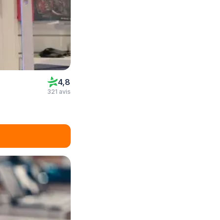
4,8
321 avis