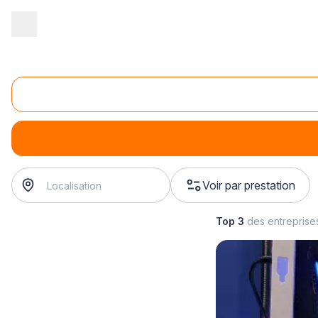
Accueil
/
Magasin - commerce
/
Magasin d'informatique
/
Vente d
Vente de composants informatiques
Vente de composants informatiques
Voir par prestation
Top 3
des entreprise