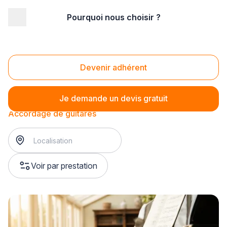
Pourquoi nous choisir ?
Accueil
/
Magasin - commerce
/
Magasin de musique
/
Accordage
/
Accordage de guitares
Accordage de guitares
Devenir adhérent
Je demande un devis gratuit
Accordage de guitares
Voir par prestation