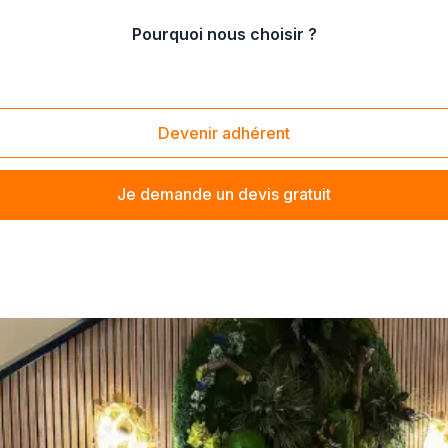
Pourquoi nous choisir ?
tion créative
/
Ateliers scrapbooking
Devenir adhérent
Je demande un devis gratuit