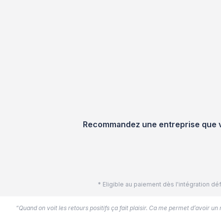
Recommandez une entreprise que vou
* Eligible au paiement dès l'intégration 
“Quand on voit les retours positifs ça fait plaisir. Ca me permet d’avoir un