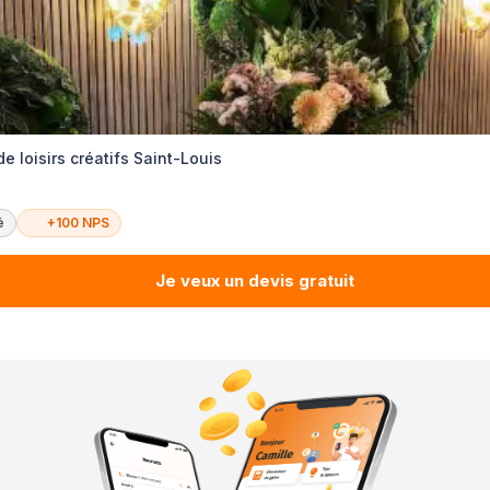
e loisirs créatifs Saint-Louis
é
+100 NPS
Je veux un devis gratuit