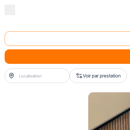
Accueil
/
Magasin - commerce
/
Magasin de loisirs créatifs
/
Anima
Ateliers scrapbooking
Ateliers scrapbooking
Voir par prestation