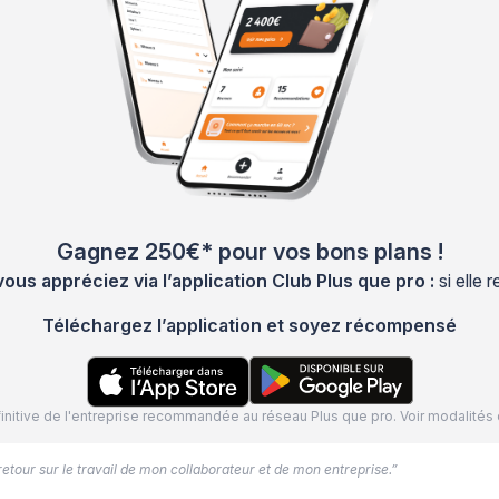
Gagnez 250€* pour vos bons plans !
s appréciez via l’application Club Plus que pro :
si elle
Téléchargez l’application et soyez récompensé
définitive de l'entreprise recommandée au réseau Plus que pro. Voir modalit
 retour sur le travail de mon collaborateur et de mon entreprise.”