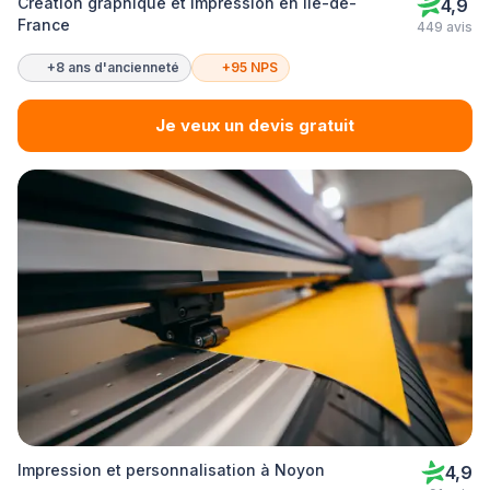
Création graphique et impression en Île-de-
4,9
France
449 avis
+8 ans d'ancienneté
+95 NPS
Je veux un devis gratuit
Impression et personnalisation à Noyon
4,9