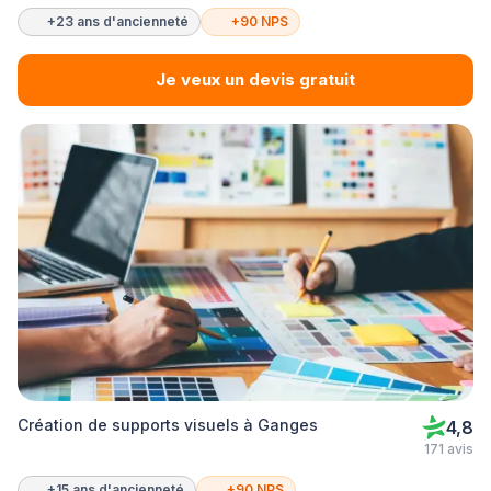
+23 ans d'ancienneté
+90 NPS
Je veux un devis gratuit
Création de supports visuels à Ganges
4,8
171 avis
+15 ans d'ancienneté
+90 NPS