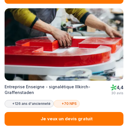
Entreprise Enseigne - signalétique Illkirch-
4,4
Graffenstaden
30 avis
+126 ans d'ancienneté
+70 NPS
Je veux un devis gratuit