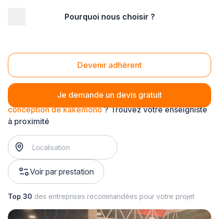
Pourquoi nous choisir ?
Accueil
/
Communication
/
Enseigne - signalétique
/
conception de signalétique
/
conception de kakemono
Conception de kakemono
Devenir adhérent
Je demande un devis gratuit
conception de kakemono
? Trouvez votre enseigniste
à proximité
Voir par prestation
Top 30
des entreprises recommandées pour votre projet