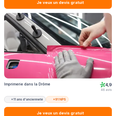
Je veux un devis gratuit
Imprimerie dans la Drôme
4,9
46 avis
+11 ans d'ancienneté
+91 NPS
Je veux un devis gratuit