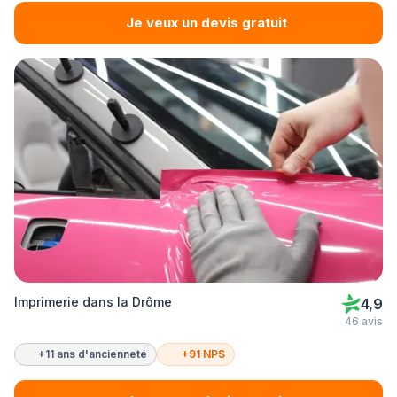
Je veux un devis gratuit
Imprimerie dans la Drôme
4,9
46 avis
+11 ans d'ancienneté
+91 NPS