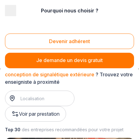
Pourquoi nous choisir ?
Accueil
/
Communication
/
Enseigne - signalétique
/
conception de signalétique
/
conception de signalétique extérieure
Devenir adhérent
Conception de signalétique extérieure
Je demande un devis gratuit
conception de signalétique extérieure
? Trouvez votre
enseigniste à proximité
Voir par prestation
Top 30
des entreprises recommandées pour votre projet