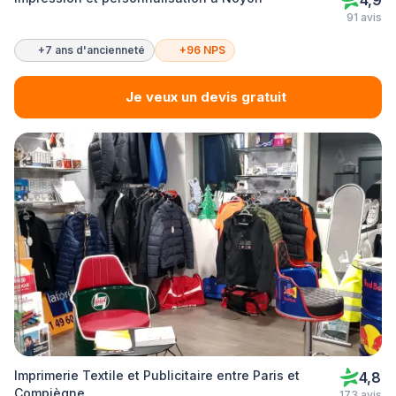
4,9
91 avis
+7 ans d'ancienneté
+96 NPS
Je veux un devis gratuit
Imprimerie Textile et Publicitaire entre Paris et
4,8
Compiègne
173 avis