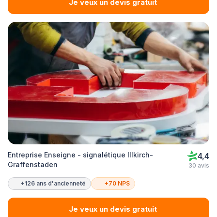
Je veux un devis gratuit
Entreprise Enseigne - signalétique Illkirch-
4,4
Graffenstaden
30 avis
+126 ans d'ancienneté
+70 NPS
Je veux un devis gratuit