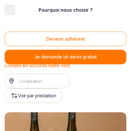
Pourquoi nous choisir ?
Accueil
/
Magasin - commerce
/
Caviste
/
Conseil œnologique
/
Conseil en accords mets-vins
Conseil en accords mets-vins
Devenir adhérent
Je demande un devis gratuit
Conseil en accords mets-vins
Voir par prestation