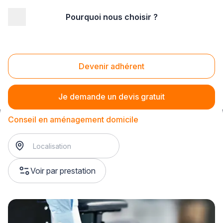
Pourquoi nous choisir ?
Accueil
/
Magasin - commerce
/
Magasin de matériel médical
/
Conseil en matériel médical
/
Conseil en aménagement domicile
Devenir adhérent
Conseil en aménagement domicile
Je demande un devis gratuit
Conseil en aménagement domicile
Voir par prestation